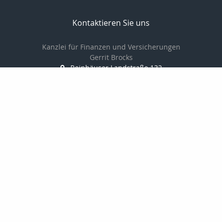
Kontaktieren Sie uns
Kanzlei für Finanzen und Versicherungen
Gerrit Brocks
Reinhäuser Landstraße 132
37083 Göttingen
0551-7908600
0551-7908601
Brocks62@t-online.de
http://www.versicherung-goettingen.info
Nachricht schreiben
zum Kundenbereich