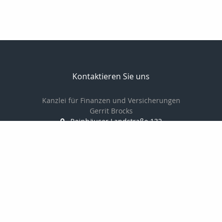
Kontaktieren Sie uns
Kanzlei für Finanzen und Versicherungen
Gerrit Brocks
Reinhäuser Landstraße 132
37083 Göttingen
0551-7908600
0551-7908601
Brocks62@t-online.de
http://www.versicherung-goettingen.info
Nachricht schreiben