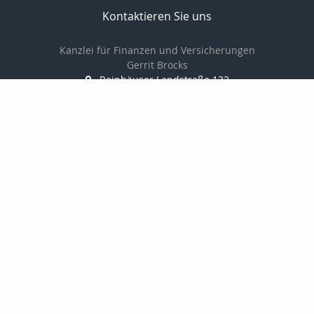
Kontaktieren Sie uns
Kanzlei für Finanzen und Versicherungen
Gerrit Brocks
Reinhäuser Landstraße 132
37083 Göttingen
0551-7908600
0551-7908601
Brocks62@t-online.de
http://www.versicherung-goettingen.info
Nachricht schreiben
zum Kundenbereich