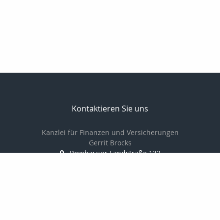
Kontaktieren Sie uns
Kanzlei für Finanzen und Versicherungen
Gerrit Brocks
Reinhäuser Landstraße 132
37083 Göttingen
0551-7908600
0551-7908601
Brocks62@t-online.de
http://www.versicherung-goettingen.info