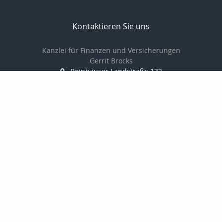
Kontaktieren Sie uns
Kanzlei für Finanzen und Versicherungen
Gerrit Brocks
Reinhäuser Landstraße 132
37083 Göttingen
0551-7908600
0551-7908601
Brocks62@t-online.de
http://www.versicherung-goettingen.info
Nachricht schreiben
zum Kundenbereich