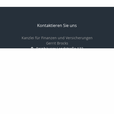
Kontaktieren Sie uns
Kanzlei für Finanzen und Versicherungen
Gerrit Brocks
Reinhäuser Landstraße 132
37083 Göttingen
0551-7908600
0551-7908601
Brocks62@t-online.de
http://www.versicherung-goettingen.info
Nachricht schreiben
zum Kundenbereich