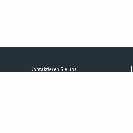
Kontaktieren Sie uns
Kanzlei für Finanzen und Versicherungen
Gerrit Brocks
Reinhäuser Landstraße 132
37083 Göttingen
0551-7908600
0551-7908601
Brocks62@t-online.de
http://www.versicherung-goettingen.info