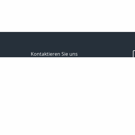
Kontaktieren Sie uns
Kanzlei für Finanzen und Versicherungen
Gerrit Brocks
Reinhäuser Landstraße 132
37083 Göttingen
0551-7908600
0551-7908601
Brocks62@t-online.de
http://www.versicherung-goettingen.info
Nachricht schreiben