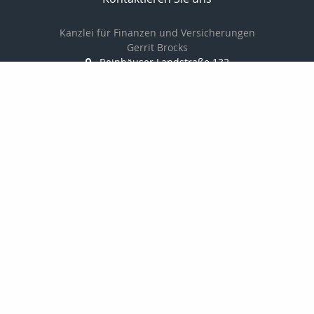
Kanzlei für Finanzen und Versicherungen
Gerrit Brocks
Reinhäuser Landstraße 132
37083 Göttingen
0551-7908600
0551-7908601
Brocks62@t-online.de
http://www.versicherung-goettingen.info
Nachricht schreiben
zum Kundenbereich
Startseite