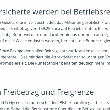
sicherte werden bei Betriebsre
Gesetzreform verabschiedet, das Millionen gesetzlich krank
neuer Freibetrag von 159,25 Euro auf Betriebsrenten. Bis 
üge abgeführt werden: und darüber hinaus nur noch anteilig
f diese Weise entlastet werden, berichtet die Bundesregie
f ihre Bezüge den vollen Beitragssatz zur Krankenkasse von 
eranteil. Das mindert die Attraktivität der so wichtigen Vo
romiss erzielt. Die Ruheständler behalten deutlich mehr 
 Freibetrag und Freigrenze
und Freigrenze zu unterscheiden. Bisher nämlich galt bereit
irkte. Sobald die Betriebsrente über diesem Betrag lag, un