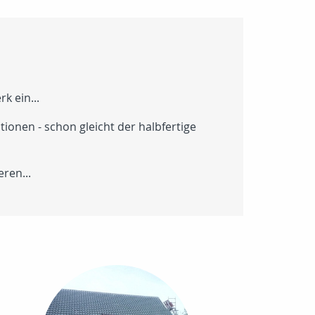
k ein...
ionen - schon gleicht der halbfertige
ren...