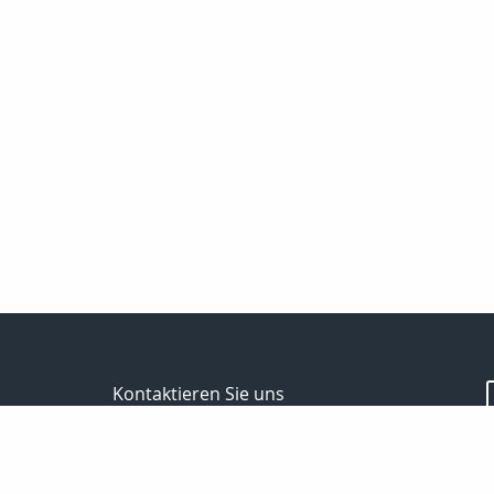
Kontaktieren Sie uns
Kanzlei für Finanzen und Versicherungen
Gerrit Brocks
Reinhäuser Landstraße 132