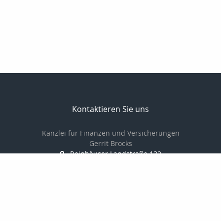
Kontaktieren Sie uns
Kanzlei für Finanzen und Versicherungen
Gerrit Brocks
Reinhäuser Landstraße 132
37083 Göttingen
0551-7908600
0551-7908601
Brocks62@t-online.de
http://www.versicherung-goettingen.info